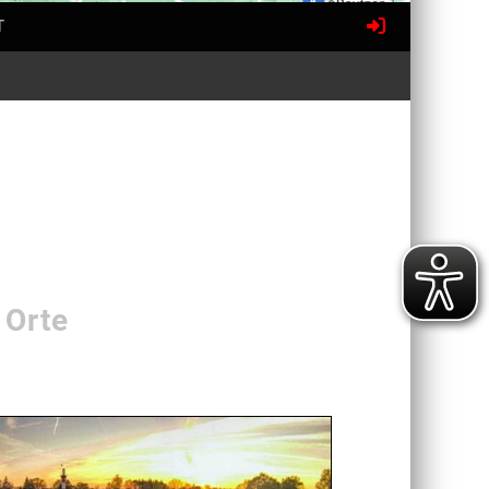
T
 Orte