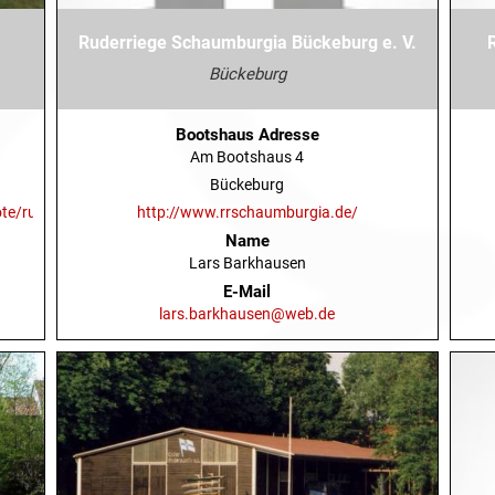
Ruderriege Schaumburgia Bückeburg e. V.
Bückeburg
Bootshaus Adresse
Am Bootshaus 4
Bückeburg
te/rudern/aktuelles
http://www.rrschaumburgia.de/
Name
Lars Barkhausen
E-Mail
lars.barkhausen@web.de