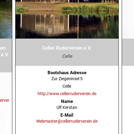
 am
Celler Ruderverein e.V.
e.V.
Celle
Bootshaus Adresse
Zur Ziegeninsel 5
Celle
http://www.cellerruderverein.de
erverein
Name
Ulf Kerstan
E-Mail
Webmaster@cellerruderverein.de