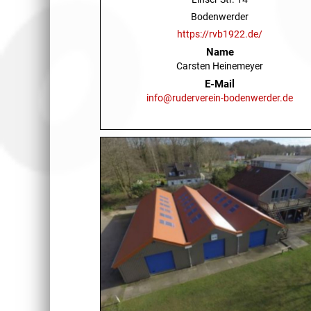
Bodenwerder
https://rvb1922.de/
Name
Carsten Heinemeyer
E-Mail
info@ruderverein-bodenwerder.de