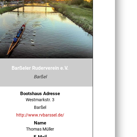
Barßeler Ruderverein e.V.
Barßel
Bootshaus Adresse
Westmarkstr. 3
Barßel
http://www.rvbarssel.de/
Name
Thomas Müller
E-Mail