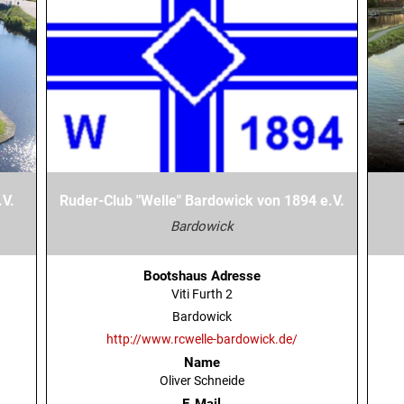
.V.
Ruder-Club "Welle" Bardowick von 1894 e.V.
Bardowick
Bootshaus Adresse
Viti Furth 2
Bardowick
http://www.rcwelle-bardowick.de/
Name
Oliver Schneide
E-Mail