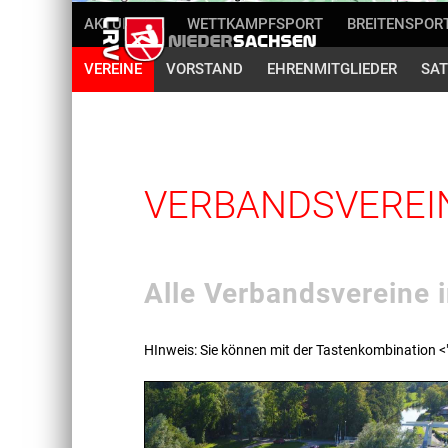
AKTUELLES
WETTKAMPFSPORT
BREITENSPOR
VEREINE
VORSTAND
EHRENMITGLIEDER
SAT
VERBANDSVEREI
Alle Verbandsvereine i
HInweis: Sie können mit der Tastenkombination <"S