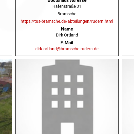
Bootshaus Adresse
Hafenstraße 31
Bramsche
https://tus-bramsche.de/abteilungen/rudern.html
Name
Dirk Ortland
E-Mail
dirk.ortland@bramsche-rudern.de