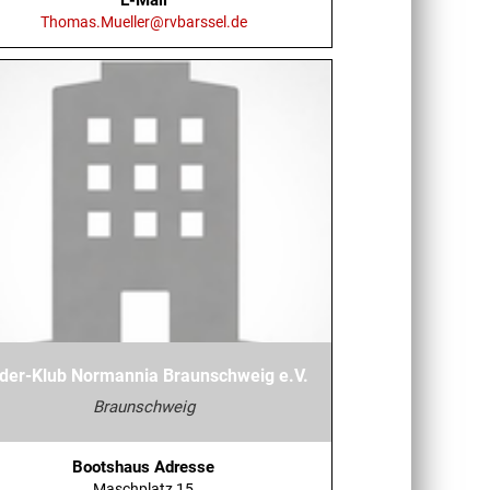
Thomas.Mueller@rvbarssel.de
der-Klub Normannia Braunschweig e.V.
Braunschweig
Bootshaus Adresse
Maschplatz 15