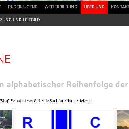
T
RUDERJUGEND
WEITERBILDUNG
ÜBER UNS
KONTAK
ZUNG UND LEITBILD
NE
n alphabetischer Reihenfolge der
trg"-F> auf dieser Seite die Suchfunktion aktivieren.