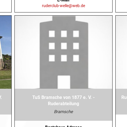
ruderclub-welle@web.de
.
TuS Bramsche von 1877 e. V. -
Ru
Ruderabteilung
Bramsche