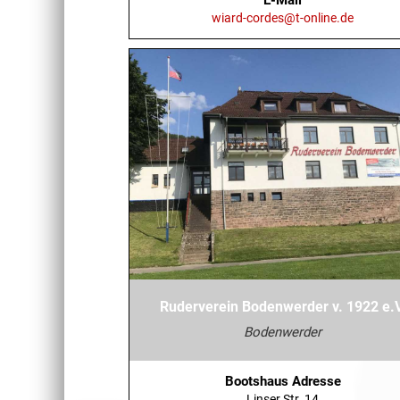
wiard-cordes@t-online.de
Ruderverein Bodenwerder v. 1922 e.V
Bodenwerder
Bootshaus Adresse
Linser Str. 14