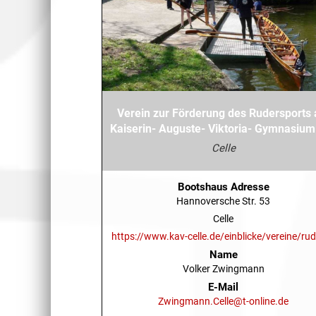
Verein zur Förderung des Rudersports
Kaiserin- Auguste- Viktoria- Gymnasium 
Celle
Bootshaus Adresse
Hannoversche Str. 53
Celle
https://www.kav-celle.de/einblicke/vereine/rud
Name
Volker Zwingmann
E-Mail
Zwingmann.Celle@t-online.de