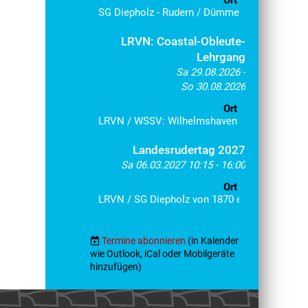
Ort
SG Diepholz - Rudern / Dümmer See
LRVN: Coastal-Obleute-
Lehrgang
Sa 29.08.2026 -
So 30.08.2026
Ort
LRVN / WSSV: Wilhelmshaven
Landesrudertag 2027
Sa 06.03.2027 10:15 - 16:00
Ort
LRVN / SG Diepholz von 1870 e.V. -Ruderabtei
Termine abonnieren
(in Kalender
wie Outlook, iCal oder Mobilgeräte
hinzufügen)