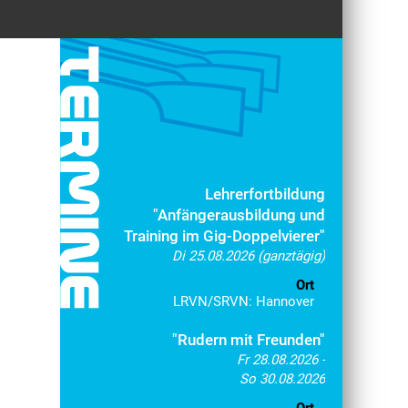
Lehrerfortbildung
"Anfängerausbildung und
Training im Gig-Doppelvierer"
Di 25.08.2026 (ganztägig)
Ort
LRVN/SRVN: Hannover
"Rudern mit Freunden"
Fr 28.08.2026 -
So 30.08.2026