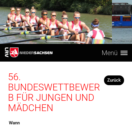
Menü
56.
Zurück
BUNDESWETTBEWER
B FÜR JUNGEN UND
MÄDCHEN
Wann