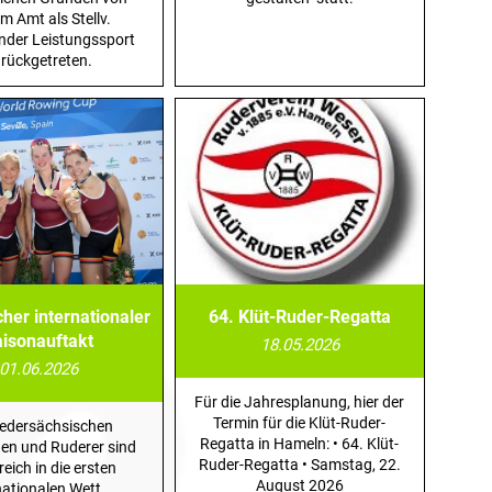
m Amt als Stellv.
nder Leistungssport
rückgetreten.
cher internationaler
64. Klüt-Ruder-Regatta
aisonauftakt
18.05.2026
01.06.2026
Für die Jahresplanung, hier der
Termin für die Klüt-Ruder-
iedersächsischen
Regatta in Hameln: • 64. Klüt-
en und Ruderer sind
Ruder-Regatta • Samstag, 22.
reich in die ersten
August 2026
nationalen Wett...