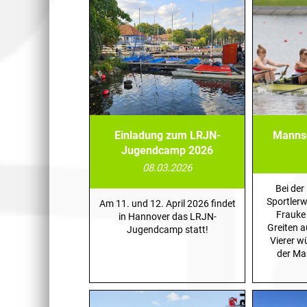
Einladung zum LRJN-
Mannsc
Jugendcamp 2026
08.03.2026
Bei der
Sportler
Am 11. und 12. April 2026 findet
Frauke
in Hannover das LRJN-
Greiten 
Jugendcamp statt!
Vierer w
der Ma