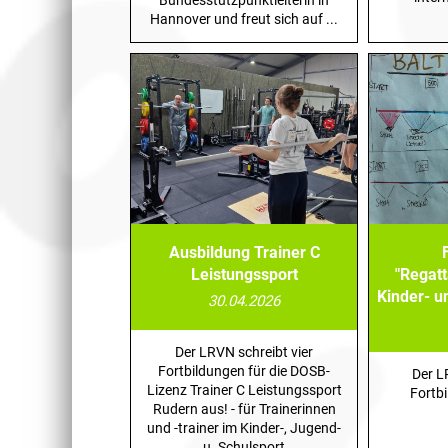
Hannover und freut sich auf ...
Ausbildung Trainer C
Leistungssport
"Regat
Kinder- u
30.04.2026
Der LRVN schreibt vier
Fortbildungen für die DOSB-
Der L
Lizenz Trainer C Leistungssport
Fortb
Rudern aus! - für Trainerinnen
und -trainer im Kinder-, Jugend-
u. Schulsport