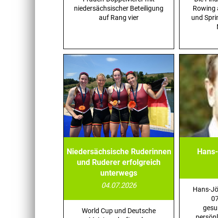
niedersächsischer Beteiligung
Rowing 
auf Rang vier
und Spri
Niedersächsische Ruderinnen
Hans-
und Ruderer erfolgreich
unterwegs
04.07.2026
Hans-Jö
07
gesu
World Cup und Deutsche
persön