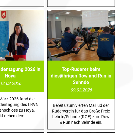
ndentagung 2026 in
Top-Ruderer beim
Hoya
diesjährigen Row and Run in
Sehnde
12.03.2026
09.03.2026
März 2026 fand die
ndentagung des LRVN
Bereits zum vierten Mal lud der
enschloss zu Hoya,
Ruderverein für das Große Freie
ekt neben dem...
Lehrte/Sehnde (RGF) zum Row
& Run nach Sehnde ein.