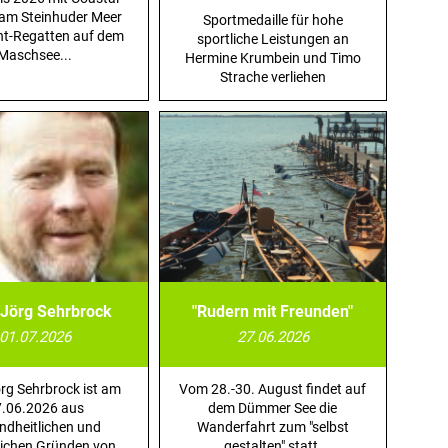
am Steinhuder Meer
Sportmedaille für hohe
nt-Regatten auf dem
sportliche Leistungen an
Maschsee...
Hermine Krumbein und Timo
Strache verliehen
Jörg Sehrbrock
"Rudern mit Freunden"
01.07.2026
27.06.2026
rg Sehrbrock ist am
Vom 28.-30. August findet auf
.06.2026 aus
dem Dümmer See die
ndheitlichen und
Wanderfahrt zum "selbst
lichen Gründen von
gestalten" statt.