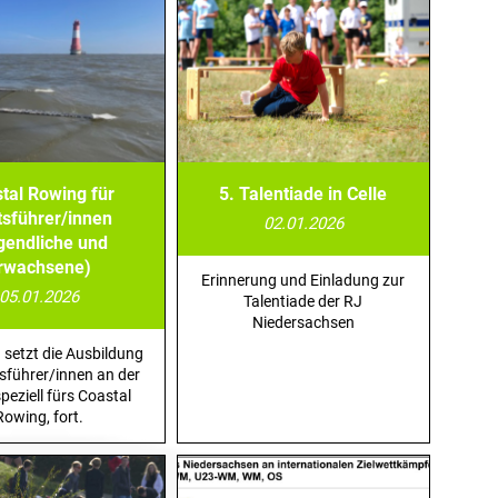
tal Rowing für
5. Talentiade in Celle
tsführer/innen
02.01.2026
gendliche und
rwachsene)
Erinnerung und Einladung zur
05.01.2026
Talentiade der RJ
Niedersachsen
setzt die Ausbildung
sführer/innen an der
peziell fürs Coastal
Rowing, fort.