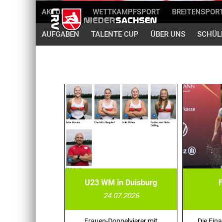
AKTUELLES
WETTKAMPFSPORT
BREITENSPOR
AUFGABEN
TALENTE CUP
ÜBER UNS
SCHÜL
U23 WM in Duisburg
24.07.2026
Frauen-Doppelvierer mit
Die Fin