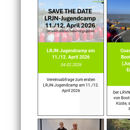
LRJN-Jugendcamp am
Coas
11./12. April 2026
Boo
(Ju
04.02.2026
E
Vereinsabfrage zum ersten
LRJN-Jugendcamp am 11./12.
April 2026
Der LRVN 
von Boot
Küste, s