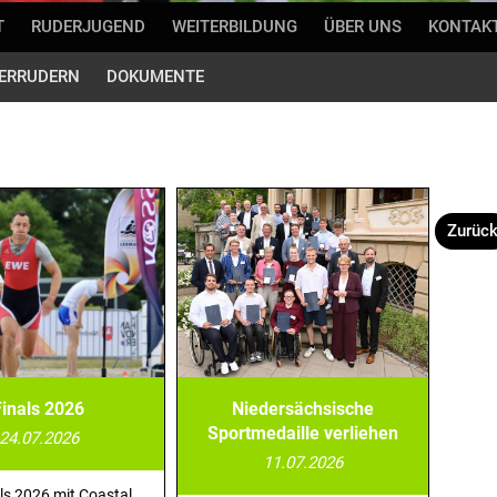
T
RUDERJUGEND
WEITERBILDUNG
ÜBER UNS
KONTAK
ERRUDERN
DOKUMENTE
Zurüc
Finals 2026
Niedersächsische
Sportmedaille verliehen
24.07.2026
11.07.2026
als 2026 mit Coastal