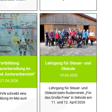
Fortbildung
Lehrgang für Steuer- und
tavorbereitung im
Obleute
nd Juniorenbereich“
19.04.2026
21.04.2026
Lehrgang für Steuer- und
Obleute beim Ruderverein „Für
RVN schreibt eine
das Große Freie“ in Sehnde am
ildung im Mai aus!
11. und 12. April 2026