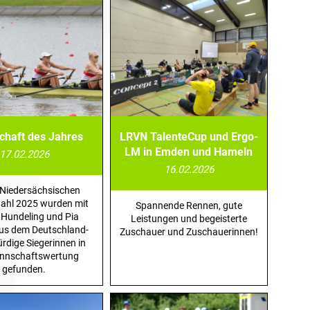
haft des Jahres
LRVN TalenteCup und Ergo-
LM in Emden und Hameln
17.02.2026
16.02.2026
 Niedersächsischen
wahl 2025 wurden mit
Spannende Rennen, gute
 Hundeling und Pia
Leistungen und begeisterte
aus dem Deutschland-
Zuschauer und Zuschauerinnen!
ürdige Siegerinnen in
nnschaftswertung
gefunden.