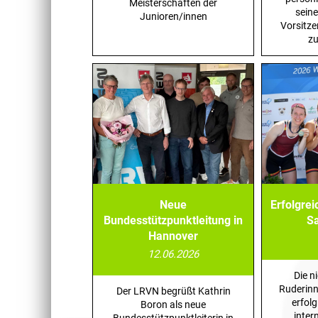
Meisterschaften der
seine
Junioren/innen
Vorsitze
zu
Neue
Erfolgrei
Bundesstützpunktleitung in
S
Hannover
12.06.2026
Die n
Ruderinn
Der LRVN begrüßt Kathrin
erfolg
Boron als neue
inter
Bundesstützpunktleiterin in