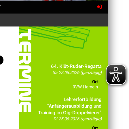
T
k
64. Klüt-Ruder-Regatta
Sa 22.08.2026 (ganztägig)
Ort
RVW Hameln
Lehrerfortbildung
"Anfängerausbildung und
Training im Gig-Doppelvierer"
Di 25.08.2026 (ganztägig)
Ort