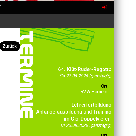
T
Zurück
64. Klüt-Ruder-Regatta
Sa 22.08.2026 (ganztägig)
Ort
RVW Hameln
Lehrerfortbildung
"Anfängerausbildung und Training
im Gig-Doppelvierer"
Di 25.08.2026 (ganztägig)
Ort