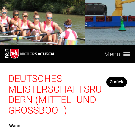
Menü
DEUTSCHES
Zurück
MEISTERSCHAFTSRU
DERN (MITTEL- UND
GROSSBOOT)
Wann